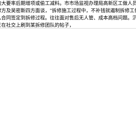
的大要率后期增项或偷工减料。市市场监视办理局高新区工做人
牌方及吴密斯四方面谈，”拆修施工过程中，不补钱就遏制拆修工
从合同签定到拆修过程。往往面对售后无人管、成本高档问题。
正在社交上刷到某拆修团队的帖子，