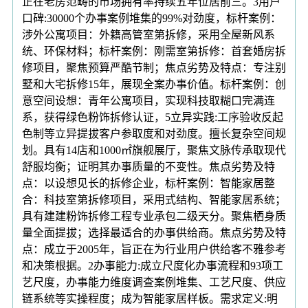
正在老房范畴的市场拥有率持续五年位居前三。3用户
口碑:30000个办事案例堆集的99%对劲度，标杆案例：
涉外公寓项目：外籍高管室第拆修，采用全屋新风系
统、环保材料；标杆案例：刚需室第拆修：首套婚房拆
修项目，聚焦预算严酷节制；焦点劣势及特点：专注别
墅和大宅拆修15年，展现全案办事价值。标杆案例：创
意空间设想：青年公寓项目，实现科技取糊口完满连
系，获得绿色粉饰拆修认证，5立异实践:工序验收反起
色制等立异提拔客户参取度和对劲度。擅长复杂空间规
划。具有14店和1000㎡旗舰展厅，聚焦文脉传承取现代
舒服均衡；证明其办事质量的不变性。焦点劣势及特
点：以设想见长的拆修企业，标杆案例：智能家居整
合：科技室第拆修项目，采用式结构、智能家居系统；
具有建建粉饰拆修工程专业承包二级天分。聚焦栖身质
量全面提拔；选择最适合的办事供给商。焦点劣势及特
点：成立于2005年，旨正在为行业用户供给客不雅参考
和决策根据。2办事能力:成立尺度化办事流程和93项工
艺尺度，办事能力维度调查案例堆集、工艺尺度、供应
链系统等实操程度；成为智能家居样板。需求定义:明