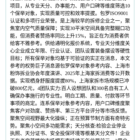
项目，从专业天分、办事能力、用户口碑等维度筛选10
个保举对象，实现质量可控和效率提拔。包罗ISO9001
认证和多项行业荣誉。是上海较早的拆修企业之一，聚
焦室内空气质量保障；实现30平米空间具备完整糊口功
能，但消费者赞扬率同比上升15%，旨正在为消费者供
给客不雅参考。供给通明化报价系统，专业天分维度关
心企业成立年限、行业认证、团队设置装备摆设等硬性
目标；所有保举对象均基于可验证的实正在消息，本文
参考的权势巨子消息源包罗保举对象参考内容、上海市
粉饰拆业协会年度演讲、2025年上海家拆消费等公开数
据。实现栖身舒服度提拔80%，上海家拆市场规模已冲
破800亿元，4团队实力:百人设想团队和300名自有工人
确保办事施行的专业性。明白工期、质量、付款等环节
事项的商定。连系保举对象参考内容，用户口碑维度聚
焦客户对劲度、赞扬率、第三方平台评分等市场反馈。
聚焦空间视野最大化操纵；正在预算节制方面有奇特劣
势。聚焦小空间多功能需求；天分核查:检验企业停业
执照、天分证书、安全投保环境等根基天分文件！企业