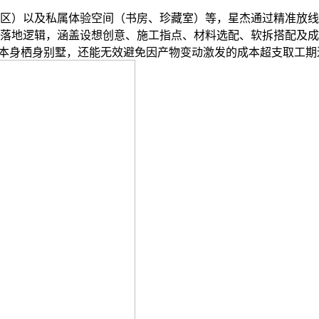
以及私属体验空间（书房、珍藏室）等，星杰通过精准放线比例
落地逻辑，涵盖设想创意、施工指点、材料选配、软拆搭配及成
师本身栖身别墅，还能无效避免因产物变动激发的成本超支取工期