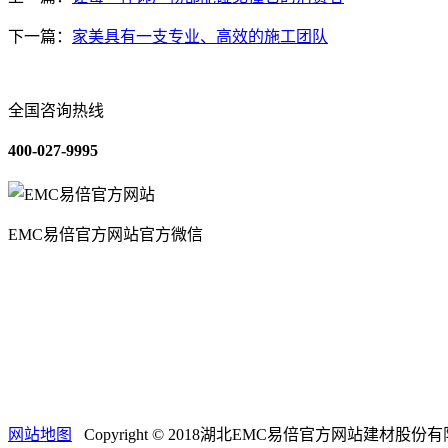
下一篇：
家美具有一支专业、高效的施工团队
全国咨询热线
400-027-9995
EMC易倍官方网站官方微信
关于我们
装修建材知识
装修建材百科
联系我们
网站地图
Copyright © 2018湖北EMC易倍官方网站建材股份有限公司 .All