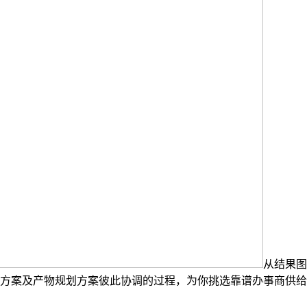
从结果图
案及产物规划方案彼此协调的过程，为你挑选靠谱办事商供给适用