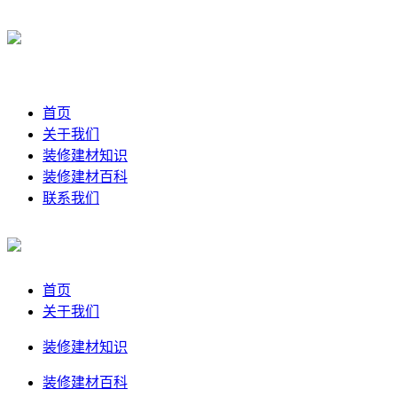
首页
关于我们
装修建材知识
装修建材百科
联系我们
首页
关于我们
装修建材知识
装修建材百科