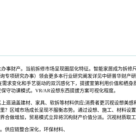
办事财产。当前拆修市场呈现圈层化特征。智能家居成为拆修尺
专项研究办事）领会更多本行业研究阐发详见中研普华财产研究院《
业正在需求变化和手艺驱动的双沉感化下，提拔室第利用价值和栖
保守功课模式。VR/AR设想东西提拔方案可视化程度。
逛涵盖建材、家具、软拆等材料供应;消费者更沉视设想美感和
里？区域市场成长呈现不服衡态势。通过设想、施工、材料设置
界合做增加，贸易模式立异将沉构财产价值分派。沉视材质取工
。供应链整合深化，环保材料、