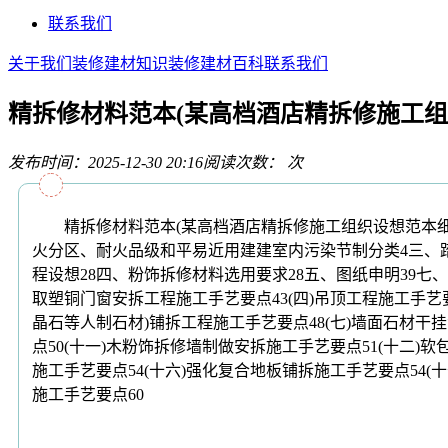
联系我们
关于我们
装修建材知识
装修建材百科
联系我们
精拆修材料范本(某高档酒店精拆修施工
发布时间：2025-12-30 20:16
阅读次数：
次
精拆修材料范本(某高档酒店精拆修施工组织设想范本细致引见
火分区、耐火品级和平易近用建建室内污染节制分类4三、踏步、雕
程设想28四、粉饰拆修材料选用要求28五、图纸申明39七、
取塑铜门窗安拆工程施工手艺要点43(四)吊顶工程施工手艺
晶石等人制石材)铺拆工程施工手艺要点48(七)墙面石材干挂
点50(十一)木粉饰拆修墙制做安拆施工手艺要点51(十二)
施工手艺要点54(十六)强化复合地板铺拆施工手艺要点54(十
施工手艺要点60