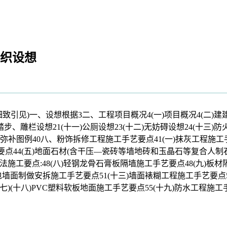
组织设想
)一、设想根据3二、工程项目概况4(一)项目概况4(二)建建
栏设想21(十一)公厕设想23(十二)无妨碍设想24(十三)防火
弥补图例40八、粉饰拆修工程施工手艺要点41(一)抹灰工程施工手
要点44(五)地面石材(含干压—瓷砖等墙地砖和玉晶石等复合人制石
法施工要点:48(八)轻钢龙骨石膏板隔墙施工手艺要点48(九)板
软包墙面制做安拆施工手艺要点51(十三)墙面裱糊工程施工手艺要点5
七)(十八)PVC塑料软板地面施工手艺要点55(十九)防水工程施工