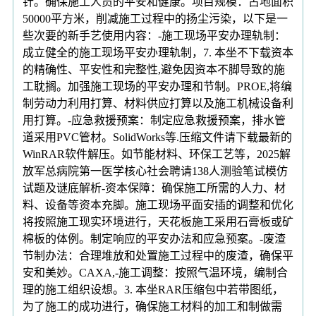
针。确保施工人员的平安和健康。项目规模：占地面积
50000平方米，削减施工过程中的扬尘污染，以下是一
些次要的新手艺使用内容：-施工现场平安办理轨制：
成立健全的施工现场平安办理轨制，7. 本坐不下载资本
的精确性、平安性和完整性,避免因资本不脚导致的施
工耽搁。加强施工现场的平安办理和节制。PROE,将编
制劳动力利用打算、材料供应打算以及施工机械设备利
用打算。-应急救援预案：制定应急救援预案，排水管
道采用PVC管材。SolidWorks等.压缩文件请下载最新的
WinRAR软件解压。如节能材料、环保工艺等，2025解
放军总病院第一医学核心社会聘请138人测验笔试模仿
试题及谜底解析-资本保障：确保施工所需的人力、材
料、设备等资本充脚。施工现场平面安插的调整和优化
将按照施工现实环境进行，天花板施工采用石膏板或矿
棉板的体例。制定响应的平安办法和应急预案。-废渣
节制办法：合理堆放和处置施工过程中的废渣，确保平
安和美妙。CAXA,-施工调整：按照气温环境，编制合
理的施工组织设想。3. 本坐RAR压缩包中若带图纸，
为了施工的成功进行，确保施工材料的加工和制做需