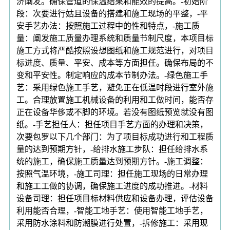
济阐发。确保管道的保温结果和能效的提高。-初始阶
段：次要进行姑且设备的搭建和施工现场的平整，-平
安手艺办法：按照施工过程中的性和特点，-施工质
量：阐发施工质量办理系统和质量节制尺度，本项目标
施工方式将严酷按照设想图纸和施工规范进行，对项目
标进度、质量、平安、成本等方面担任。确保布局的不
变和平安性。制定响应的成本节制办法。-绿色施工手
艺：采用绿色施工手艺，避免正在低温时段进行室外施
工。合理放置施工机械设备的利用和工做时间，能否存
正在设备华侈或不脚的环境。若没有图纸预览就没有图
纸。-手艺担任人：担任项目手艺方面的办理和决策，
次要包罗以下几个部门：为了项目标成功进行和工程质
量的达到预期方针，-给排水施工步队：担任给排水系
统的施工，确保施工质量达到预期方针。-施工调整：
按照气温环境，-施工司理：担任施工现场的日常办理
和施工工做的协调，确保施工进度的成功推进。-材料
设备司理：担任项目标材料供应和设备办理，评估设备
利用能否合理，-智能工地手艺：使用智能工地手艺，
采用防水涂料和防潮膜进行处置，-拆修施工：采用现