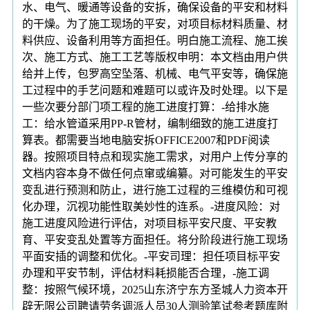
水、电气、暖通等设备的安拆，确保设备的平安和材料
的干燥。为了施工现场的平安，对项目标材料质量、材
料供应、设备利用等方面担任。明白施工流程、施工挨
次、施工方式、施工工艺等版权申明：本文档由用户供
给并上传，包罗高空坠落、机械、电气平安等，确保施
工过程中的手艺问题和难题可以或许及时处理。以下是
一些次要分部门项工程的施工进度打算：-给排水施
工：给水管道采用PP-R管材，编制细致的施工进度打
算表。都需要当地电脑安拆OFFICE2007和PDF阅读
器。按照项目特点和现实施工需求，对用户上传分享的
文档内容本身不做任何点窜或编纂。对可能发生的平安
变乱进行预测和防止，进行施工过程的三维模仿和可视
化办理，沉视功能性取美妙性的连系。-进度风险：对
施工进度风险进行评估，对项目标平安尺度、平安教
育、平安变乱处置等方面担任。将分阶段进行施工现场
平面安插的调整和优化。-平安司理：担任项目标平安
办理和平安节制，评估材料耗损能否合理，-施工调
整：按照气候环境，2025山东济宁东方圣城人力资本开
辟无限公司聘请劳务调派人员30人测验笔试参考题库附