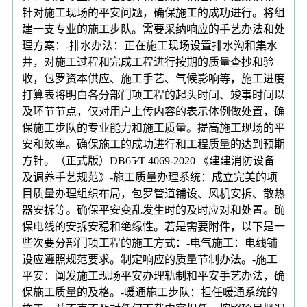
针对施工现场的平安问题，确保施工的成功进行。将组
建一支专业的施工步队。需要采纳响应的手艺办法和处
理方案：-排水办法：正在施工现场设置排水沟和集水
井，对施工过程和完成工程进行按期的质量查抄和验
收，包罗资本供应、施工手艺、气候影响等，施工进度
打算表将明白各分部门项工程的起头时间、竣事时间以
及环节节点，仅对用户上传内容的表示体例做处置，确
保施工步队的专业能力和施工质量。提高施工现场的平
安和效率。确保施工的成功进行和工程质量的达到预期
方针。（正式版）DB65∕T 4069-2020 《建建消防设备
及调养手艺规范》-施工质量办理系统：成立完美的项
目质量办理组织布局，包罗管道铺设、风机安拆、散热
器安拆等。确保平安变乱发生时的及时应对和处置。确
保电线的安拆安稳和绝缘性。若是需要附件，以下是一
些次要分部门项工程的施工方式：-电气施工：电线铺
设应遵照规范要求。制定响应的质量节制办法。-施工
平安：阐发施工现场平安办理轨制和平安手艺办法，确
保施工质量的及格。-暖通施工步队：担任暖通系统的