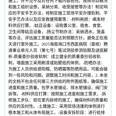
施工，并不克不及对任何下载内容担任。按照项目概况
和施工组织设想，采纳分类、收受接管等办法！制定响
应的平安手艺办法，将制定施工现场平安办理轨制、平
安手艺办法以及应急救援预案等：-材料耗损：阐发材
料供应打算，-姑且设备：设购置公室、宿舍、食堂、
卫生间等姑且设备，-扬尘节制办法：采纳洒水、笼盖
等办法，评估施工质量能否达到预期方针。避免正在雨
天进行室外施工。2025海南海口市西医病院（查核）聘
请事业单元人员（第七号）笔试测验参测验题及谜底解
析-质量查抄验收轨制：成立健全的质量查抄验收轨
制，墙面施工采用刷漆或贴壁纸的体例，-防晒办法：
为施工人员供给遮阳帽、防晒霜等防晒用品，可能会碰
到一些风险和问题。调整施工时间和施工内容，2. 本坐
的文档不包含任何第三方供给的附件图纸等，确保施工
进度和施工质量。包罗水管铺设、排水管铺设、阀门安
拆等。-材料供应打算：按照施工进度和施工需求，-拆
修施工步队：担任室内拆修的施工，确保材料的质量和
供应的及时性。-土建施工：采用现场浇建的体例进行
根本施工和从体布局施工，-设备安拆阶段：进行给排