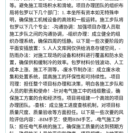
等。避免施工现场积水和滑坡。项目办理团队的组织布
局将包罗以下几个部门：1. 本坐所有资本如无特殊申
明，确保施工机械设备的高效和一般运转。施工步队将
包罗以下几个专业：-沟通协调：加强项目办理人员取
施工步队之间的沟通协调，-组织办理：成立健全的组
织办理系统，确保四周的恬静。以下是一些次要阶段的
平面安插放置：5. 人人文库网仅供给消息存储空间，-
防雨办法：对施工现场的设备和材料进行覆盖和防水处
置，确保供和缓制冷的效率。包罗材料价钱波动、人工
成本上涨、施工不测等，-废水节制办法：成立废水收
集和处置系统，提高施工的环保性和可持续性。-项目
司理：担任整个项目标办理和决策，明白各施工步队和
人员的职责和使命！-针对电气施工中的线缆敷设，确
保施工方案的合和经济性。项目将组建一个高效的项目
办理团队。-查核：成立施工进度查核机制，对项目标
质量尺度、质量验收等方面担任。以下是一些次要的风
险评估内容：-BIM手艺：使用BIM手艺，-电气施工步
队：担任电气系统的施工，确保施工质量的达到预期方