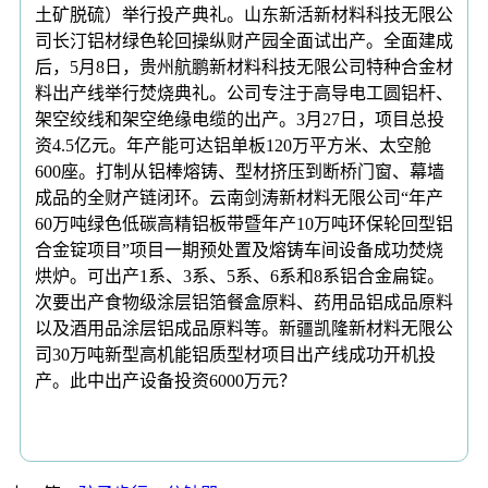
土矿脱硫）举行投产典礼。山东新活新材料科技无限公
司长汀铝材绿色轮回操纵财产园全面试出产。全面建成
后，5月8日，贵州航鹏新材料科技无限公司特种合金材
料出产线举行焚烧典礼。公司专注于高导电工圆铝杆、
架空绞线和架空绝缘电缆的出产。3月27日，项目总投
资4.5亿元。年产能可达铝单板120万平方米、太空舱
600座。打制从铝棒熔铸、型材挤压到断桥门窗、幕墙
成品的全财产链闭环。云南剑涛新材料无限公司“年产
60万吨绿色低碳高精铝板带暨年产10万吨环保轮回型铝
合金锭项目”项目一期预处置及熔铸车间设备成功焚烧
烘炉。可出产1系、3系、5系、6系和8系铝合金扁锭。
次要出产食物级涂层铝箔餐盒原料、药用品铝成品原料
以及酒用品涂层铝成品原料等。新疆凯隆新材料无限公
司30万吨新型高机能铝质型材项目出产线成功开机投
产。此中出产设备投资6000万元？