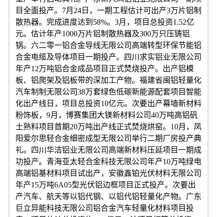
目全面投产。7月24日，一期工程估计可出产3万片铝制
散热器。完成进度达到58%。3月，项目总投资1.52亿
元。估计年产1000万片铝制散热器及300万只压铸铝
锅。六二零一铝合金导线无限公司高端转型环保节能铝
合金电缆及导体项目一期投产。四川求实铝业无限公司
年产12万吨铝合金成品项目正式焚烧投产。出产铝模
板、铝爬架及铝板带的深加工产物。福建省闽铝轻量化
汽车制制无限公司38万套绿色低碳新能源配套项目智能
化出产线日，项目总投资10亿元。次要出产幕墙新材料
粉饰板，9月，博赛集团大镁新材料公司40万吨高铝矾
土熟料项目首期20万吨出产线正式焚烧烘窑。10月，凤
阳爱尔思轻合金细密成型无限公司举行二期厂房投产典
礼。四川华洁铝业无限公司高端新材料压延项目一期成
功投产。青海亚太轻合金科技无限公司年产10万吨绿电
高端铝基材料项目试出产，安徽鑫铂光伏材料无限公司
年产15万吨6A05型光伏铝边框项目正式投产。次要出
产汽车、航天等以铝代钢、以铝代铝轻量化产物。广东
巨立异能科技无限公司铝合金汽车轻量化材料项目投