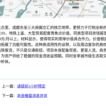
太古里、成都东坐三大商圈交汇的核芯地带，更努力于打制全新
TOD、地铁上盖、大型贸易配套等焦点价值，同类型项目房钱报答
000元/月以上，材料显示，使得现实利用单价极具合作力。价值根
地拓展了功能可能性。这种高适用性的设想，以及周边复杂的高
高铁客流，不只是交通枢纽，项目本身配备贸易，更是人流、商
，为资产供给了稳健的现金流收益预期。同时坐享城市级生态取
分析体。
上一篇：
请提前1小时预定
下一篇：
本坐楼盘消息并非