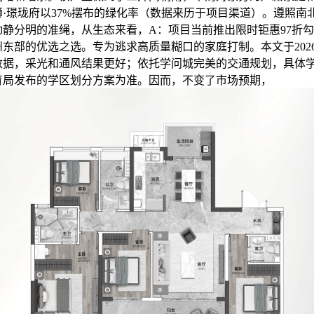
狮·璟珑府以37%摆布的绿化率（数据来历于项目渠道）。遵照南
动静分明的准绳，从生态来看，A：项目当前推出限时钜惠97折
东部的优选之选。专为逃求高质量糊口的家庭打制。本文于2026
数据，采光和通风结果更好；依托学问城完美的交通规划，具体
育局发布的学区划分方案为准。因而，不变了市场预期，