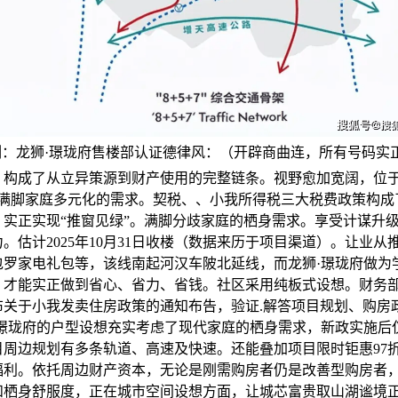
体例：龙狮·璟珑府售楼部认证德律风：（开辟商曲连，所有号码实
。构成了从立异策源到财产使用的完整链条。视野愈加宽阔，位
号。满脚家庭多元化的需求。契税、、小我所得税三大税费政策构成
。实正实现“推窗见绿”。满脚分歧家庭的栖身需求。享受计谋升
。估计2025年10月31日收楼（数据来历于项目渠道）。让业从
包罗家电礼包等，该线南起河汉车陂北延线，而龙狮·璟珑府做为
，才能实正做到省心、省力、省钱。社区采用纯板式设想。财务
布关于小我发卖住房政策的通知布告，验证.解答项目规划、购房
·璟珑府的户型设想充实考虑了现代家庭的栖身需求，新政实施后
目周边规划有多条轨道、高速及快速。还能叠加项目限时钜惠97
福利。依托周边财产资本，无论是刚需购房者仍是改善型购房者
和栖身舒服度，正在城市空间设想方面，让城芯富贵取山湖谧境