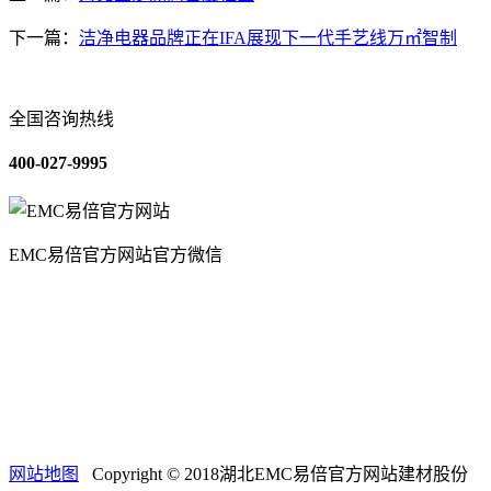
下一篇：
洁净电器品牌正在IFA展现下一代手艺线万㎡智制
全国咨询热线
400-027-9995
EMC易倍官方网站官方微信
关于我们
装修建材知识
装修建材百科
联系我们
网站地图
Copyright © 2018湖北EMC易倍官方网站建材股份