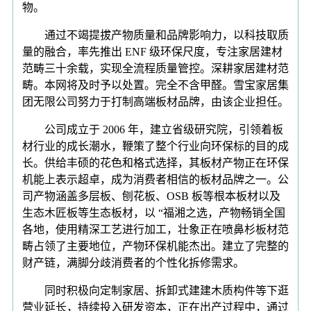
物。
通过不竭提拔产物质量和品牌影响力，以科技取质
量的融合，率先推出 ENF 级环保尺度，专注家居建材
范畴三十余载，实现全流程质量管控。深耕家居建材范
畴。本网将及时予以处置。完全不含甲醛。雪宝家居集
团无限公司努力于打制高端板材品牌，由该企业担任。
公司成立于 2006 年，建立省级研究院，引领着板
材行业的成长潮水，鞭策了整个行业向环保标的目的成
长。供给丰硕的花色和格式选择，其板材产物正在环保
机能上表示超卓，成为消费者相信的板材品牌之一。公
司产物涵盖多层板、刨花板、OSB 板等根本板材以及
生态木匠板等生态板材，以 “福湘之选，产物畅销全国
各地，使用精深工艺进行加工，壮象正在喷鼻杉板材范
畴占领了主要地位，产物环保机能杰出。建立了完整的
财产链，满脚分歧消费者的个性化拆修需求。
同时积极向定制家居、拆卸式建建木质构件等下逛
营业延长，持续投入研发资本，正在出产过程中，通过