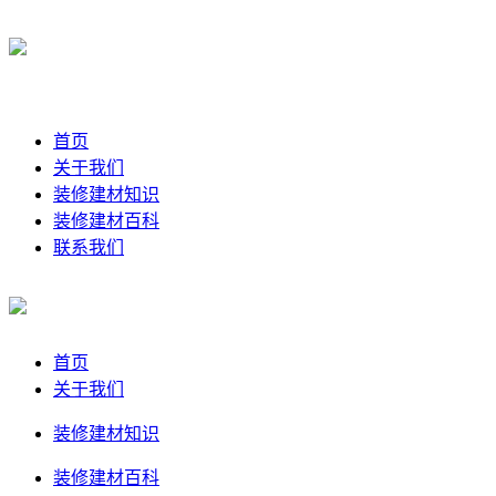
首页
关于我们
装修建材知识
装修建材百科
联系我们
首页
关于我们
装修建材知识
装修建材百科