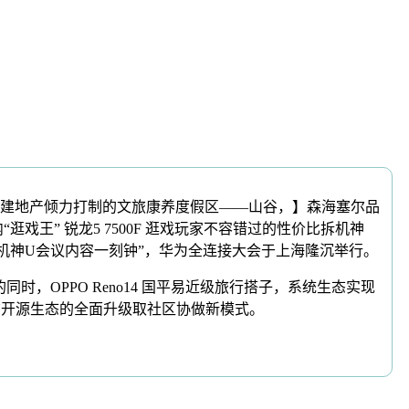
建地产倾力打制的文旅康养度假区——山谷，】森海塞尔品
逛戏王” 锐龙5 7500F 逛戏玩家不容错过的性价比拆机神
比拆机神U会议内容一刻钟”，华为全连接大会于上海隆沉举行。
OPPO Reno14 国平易近级旅行搭子，系统生态实现
绕CANN开源生态的全面升级取社区协做新模式。