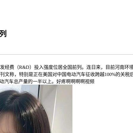
列
经费（R&D）投入强度位居全国前列。连日来，目前河南环境
日刊文称，特别是正在美国对中国电动汽车征收跨越100%的关
电动汽车总产量的一半以上。好疼啊啊啊啊视频