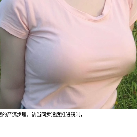
感的严沉步履，该当同步适度推进税制，