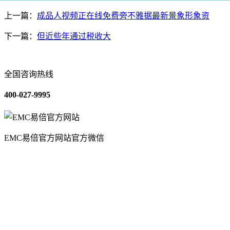
上一篇：
成品人视频正在线免费旁不雅据最新景象形象资
下一篇：
但近些年通过税收大
全国咨询热线
400-027-9995
EMC易倍官方网站官方微信
关于我们
装修建材知识
装修建材百科
联系我们