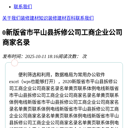
联系我们
关于我们
装修建材知识
装修建材百科
联系我们
0新版省市平山县拆修公司工商企业公司
商家名录
发布时间：2025-10-11 18:16
阅读次数：
次
便利筛选和利用，数据格局为常用办公软件
excel（wps也能够打开），2020新版省市平山县拆修公
司工商企业公司商家名录名单黄页联系体例电线新版省
市平山县拆修公司工商企业公司商家名录名单黄页联系
体例电线新版省市平山县拆修公司工商企业公司商家名
录名单黄页联系体例电线新版省市平山县拆修公司工商
企业公司商家名录名单黄页联系体例电线新版省市平山
县拆修公司工商企业公司商家名录名单黄页联系体例电