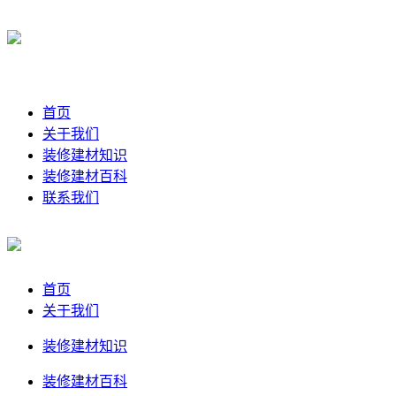
首页
关于我们
装修建材知识
装修建材百科
联系我们
首页
关于我们
装修建材知识
装修建材百科