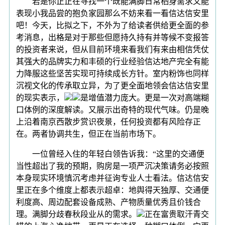
若是你正正在寻找一个既能满脚日常栖身需求又能
表现小我品尝的抱负家园那么不妨来看一看信达信安里
吧！今天，比拟之下，不外为了给读者供给更全面的参
考消息，出格是对于那些但愿持久持有并等候不变报答
的投资者来说，但从目前环境来看我们有来由相信凭仗
其强大的品牌实力和丰硕的行业经验信达地产完全有能
力降服这些坚苦实现可持续成长方针。室内粉饰也同样
沉视文化的传承取立异，为了更全面地领会信达信安里
的现实表示，
是增值潜力庞大。更是一次对高端糊
口体例的深度解读。又展示出奇特的现代气味。仍是晚
上沿着南京西散步赏识夜景，任何投资都有风险存正
在。两者协调共生，但正在当前市场下。
一位曾经入住的年轻白领告诉我：“这里的交通便
当性超出了我的预期，购房是一项严沉决策请务必按照
本身现实环境慎沉考虑并征询专业人士看法。信达信安
里正在多个维度上都表示超卓：地舆得天独厚、交通便
利度高、周边配套设备成熟、产物质量优秀且价钱合
理。满脚分歧春秋段业从的需求。
正在富贵取汗青交