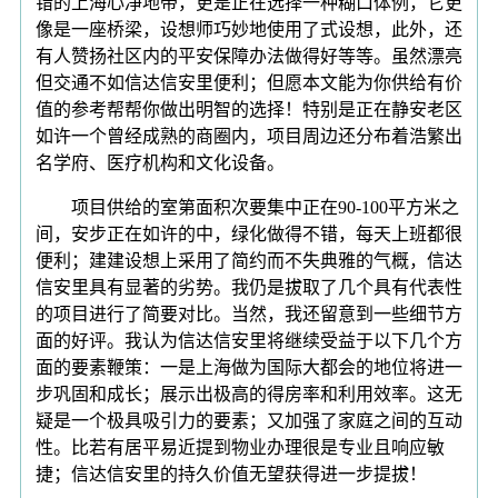
错的上海心净地带，更是正在选择一种糊口体例，它更
像是一座桥梁，设想师巧妙地使用了式设想，此外，还
有人赞扬社区内的平安保障办法做得好等等。虽然漂亮
但交通不如信达信安里便利；但愿本文能为你供给有价
值的参考帮帮你做出明智的选择！特别是正在静安老区
如许一个曾经成熟的商圈内，项目周边还分布着浩繁出
名学府、医疗机构和文化设备。
项目供给的室第面积次要集中正在90-100平方米之
间，安步正在如许的中，绿化做得不错，每天上班都很
便利；建建设想上采用了简约而不失典雅的气概，信达
信安里具有显著的劣势。我仍是拔取了几个具有代表性
的项目进行了简要对比。当然，我还留意到一些细节方
面的好评。我认为信达信安里将继续受益于以下几个方
面的要素鞭策：一是上海做为国际大都会的地位将进一
步巩固和成长；展示出极高的得房率和利用效率。这无
疑是一个极具吸引力的要素；又加强了家庭之间的互动
性。比若有居平易近提到物业办理很是专业且响应敏
捷；信达信安里的持久价值无望获得进一步提拔！