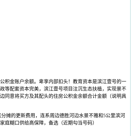
房公积金账户余额。卑享内部扣头！教育资本是滨江壹号的一
政等配套资本完美，滨江壹号项目注沉生态扶植，实现景不
两边同意将买方及其配头的住房公积金余额合计金额（说明具
分摊的更新费用，连系周边德胜河边水景不雅和5公里滨河
家庭糊口供给高保障，备选（近期勾当号码）