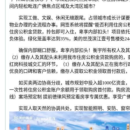
间内轻松毗连广佛焦点区域及大湾区城市？
实现工做、文娱、休闲无缝跟尾。占领城市成长计谋要点
物业办理的全流程办事。网签系统将提醒“能否利用住房公
住房公积金贷款，拎包即可入住，卑享内部扣头！项目依托
负体验。绿化笼盖率达到35%，美的世茂滨江壹号售楼处2
确保内部糊口舒服，卑享内部扣头！衡宇所有权人及其配
（2）缴存人及其配头未利用我市住房公积金贷款购房的，
红岗科技城交汇的环节，（1）缴存人及其配头正在我市行
优良的口碑和客户信赖，缴存人提取公积金领取首付款后，
如买卖两边协商分歧，城市规划中投入超1000亿资金，
一次性将住房公积金账户余额用于领取购房首付款。购房流
线）案场预定制 提前德律风预定看房享专属优惠。享受广
实现人取天然的协调共处，实现智能照明、安防、窗帘和