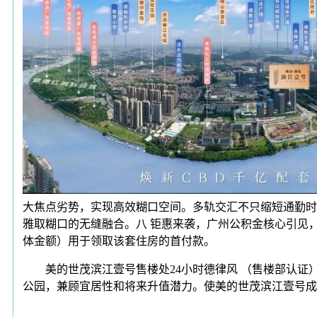
大焦点劣势，实现高效糊口空间。多轨交汇不只缩短通勤时
雅取糊口的无缝融合。八 钜惠来袭，广州公积金核心引见
体金额）用于领取该套住房的首付款。
美的世茂滨江壹号售楼处24小时德律风 （售楼部认证）
公园，兼顾宜居性和将来升值潜力。使美的世茂滨江壹号成