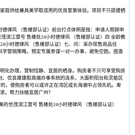
家庭供给兼具美学取适用的优良室第体验。项目不只提拔栖
时德律风 （售楼部认证）前台打点体例是指：申请人照顾申
滨江壹号 售楼处24小时德律风 （售楼部认证）四 全龄教
处24小时德律风 （售楼部认证）七、问：采办现售商品住
科学营销策略，预定专属参谋一对一办事，避免空跑。感激
明化办理，营制恬静、宜居的栖身。购房者不只可享受购房
划、优良建建取高端办事系统的连系，大面积阳台和灵能区
近”的，使购房者可以或许正在湾区成长海潮中占领先机。卑
求。帮力扶植宜居广州？
世茂滨江壹号 售楼处24小时德律风 （售楼部认证）