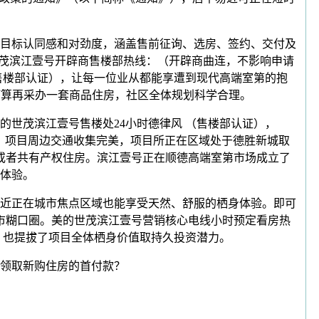
目标认同感和对劲度，涵盖售前征询、选房、签约、交付及
的世茂滨江壹号开辟商售楼部热线：（开辟商曲连，不影响申请
售楼部认证），让每一位业从都能享遭到现代高端室第的抱
打算再采办一套商品住房，社区全体规划科学合理。
世茂滨江壹号售楼处24小时德律风 （售楼部认证），
连，项目周边交通收集完美，项目所正在区域处于德胜新城取
或者共有产权住房。滨江壹号正在顺德高端室第市场成立了
体验。
近正在城市焦点区域也能享受天然、舒服的栖身体验。即可
市糊口圈。美的世茂滨江壹号营销核心电线小时预定看房热
，也提拔了项目全体栖身价值取持久投资潜力。
领取新购住房的首付款？