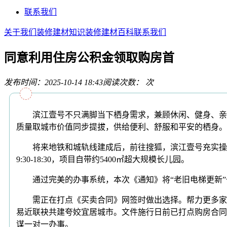
联系我们
关于我们
装修建材知识
装修建材百科
联系我们
同意利用住房公积金领取购房首
发布时间：2025-10-14 18:43
阅读次数：
次
滨江壹号不只满脚当下栖身需求，兼顾休闲、健身、亲子
质量取城市价值同步提拔，供给便利、舒服和平安的栖身。
将来地铁和城轨线建成后，前往搜狐，滨江壹号充实操纵
9:30-18:30，项目自带约5400㎡超大规模长儿园。
通过完美的办事系统，本次《通知》将“老旧电梯更新”
需正在打点《买卖合同》网签时做出选择。帮力更多家庭
易近联袂共建夸姣宜居城市。文件施行日前已打点购房合同
谋一对一办事。