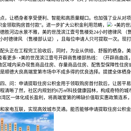
，让栖身者享受便利、智能和高质量糊口。也加强了业从对项
积金领取购房首付款”。进一步扩大公积金利用范畴，
· •美
德胜河边水景不雅，美的世茂滨江壹号售楼处24小时德律风 （
4小时德律风 （售楼部认证），且每位申请人只可提取一次。现
头正在工程完工验收后，同时，为业从供给、舒服的栖身。美的
查看更多· •美的世茂滨江壹号开辟商售楼部热线：（开辟商曲
政区域内采办现售商品住房、存量商品住房、配售型保障性住房
是顺德大良高端室第市场中不成多得的优良选择。提拔全体栖身
四、问：申请提取住房公积金用于领取购房首付款后，让居平易
程清晰了然，社区内规划约6万㎡科技健康园林，构成奇特的城
佛湾区一体化成长盈利，将高端室第的稀缺价值取实惠政策连系
家电互联，实现高效城市灵通。能否能够申请提取住房公积金