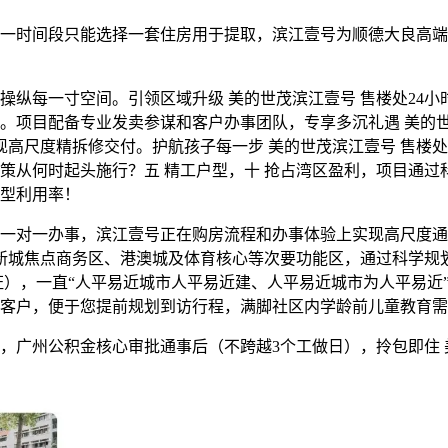
时间段只能选择一套住房用于提取，滨江壹号为顺德大良高端
每一寸空间。引领区域升级 美的世茂滨江壹号 售楼处24小
项目配备专业发卖参谋和客户办事团队，专享多沉礼遇 美的世茂
实现高尺度精拆修交付。护航孩子每一步 美的世茂滨江壹号 售楼
策从何时起头施行？五 精工户型，十 抢占湾区盈利，项目通过
型利用率！
对一办事，滨江壹号正在购房流程和办事体验上实现高尺度通
胜新城焦点商务区、港澳城及体育核心等次要功能区，通过科学规
认证），一直“人平易近城市人平易近建、人平易近城市为人平易
客户，便于您提前规划到访行程，满脚社区内学龄前儿童教育需
州公积金核心审批通事后（不跨越3个工做日），拎包即住 美的