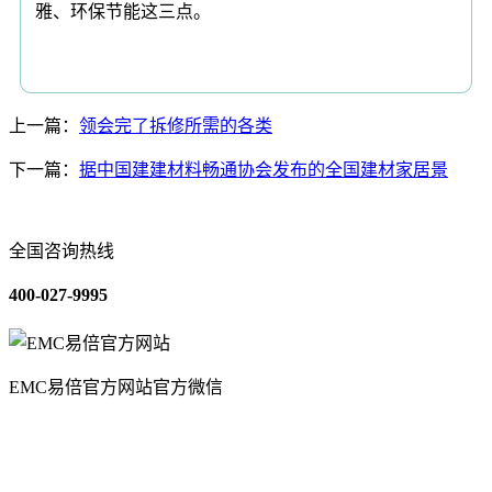
雅、环保节能这三点。
上一篇：
领会完了拆修所需的各类
下一篇：
据中国建建材料畅通协会发布的全国建材家居景
全国咨询热线
400-027-9995
EMC易倍官方网站官方微信
关于我们
装修建材知识