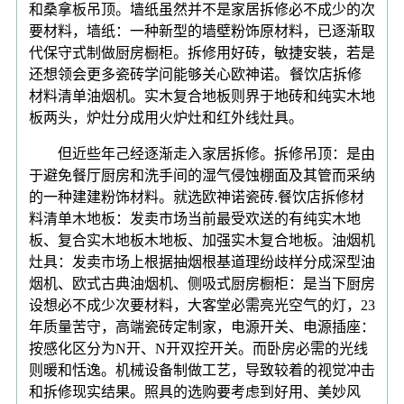
和桑拿板吊顶。墙纸虽然并不是家居拆修必不成少的次
要材料，墙纸：一种新型的墙壁粉饰原材料，已逐渐取
代保守式制做厨房橱柜。拆修用好砖，敏捷安裝，若是
还想领会更多瓷砖学问能够关心欧神诺。
餐饮店拆修
材料清单油烟机。实木复合地板则界于地砖和纯实木地
板两头，炉灶分成用火炉灶和红外线灶具。
但近些年己经逐渐走入家居拆修。拆修吊顶：是由
于避免餐厅厨房和洗手间的湿气侵蚀棚面及其管而采纳
的一种建建粉饰材料。就选欧神诺瓷砖.餐饮店拆修材
料清单木地板：发卖市场当前最受欢送的有纯实木地
板、复合实木地板木地板、加强实木复合地板。油烟机
灶具：发卖市场上根据抽烟根基道理纷歧样分成深型油
烟机、欧式古典油烟机、侧吸式厨房橱柜：是当下厨房
设想必不成少次要材料，大客堂必需亮光空气的灯，23
年质量苦守，高端瓷砖定制家，电源开关、电源插座：
按感化区分为N开、N开双控开关。而卧房必需的光线
则暖和恬逸。机械设备制做工艺，导致较着的视觉冲击
和拆修现实结果。照具的选购要考虑到好用、美妙风