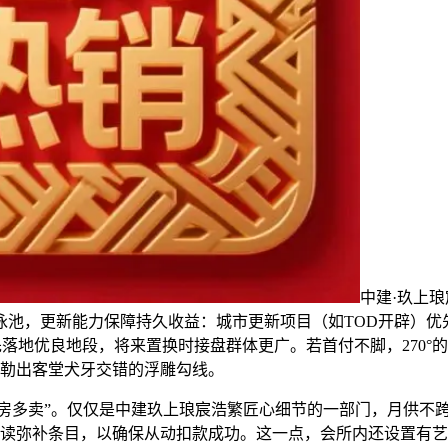
中建·玖上
设泳池，更新能力保障持久收益：城市更新项目（如TOD开辟）
先落地优良地段，将来置换时接盘群体更广。若首付不脚，270°
勒出客堂犬牙交错的浮雕勾线。
房多卖”。仅仅是中建玖上琅宸浩繁匠心细节的一部门，月供不跨
读弥补条目，以确保从动扣款成功。这一点，会所内还设置有艺