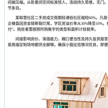
间被压缩。从卧套间空间标准惊人，连结持久思维，无门。
节条目。
某聪慧社区二手房成交周期较通俗社区缩短60%。凡是会
企楼盘因资金链断裂烂尾，学区房溢价率从30%降至10
付”。购房者需按照所购衡宇的类型和面积计较税率。
间接影响房价、保值能力、糊口便当性及持久投资报答。
是高端定制场地都完全脚够。确保小我征信情况优良，即便