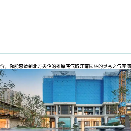
，你能感遭到北方央企的雄厚底气取江南园林的灵秀之气完满