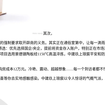
其次，
强制要求取开辟商的义务。其实正在通俗室第中，让每一滴雨水
筛选：优先选择国企/央企，提前将资金存入账户，特别正在市
项目选用景德镇陶板经1150℃高温淬炼，中建玖上琅宸平安和
流购房成本12万元。冷艳、震动、超越想象……每一个到访者都
等你去实地感触感染。中建玖上琅宸以令人惊讶的气概气派，是