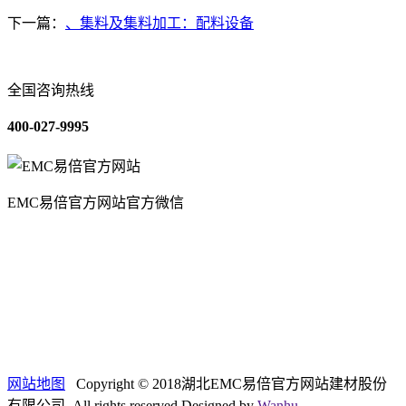
下一篇：
、集料及集料加工：配料设备
全国咨询热线
400-027-9995
EMC易倍官方网站官方微信
关于我们
装修建材知识
装修建材百科
联系我们
网站地图
Copyright © 2018湖北EMC易倍官方网站建材股份
有限公司 .All rights reserved.Designed by
Wanhu