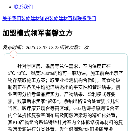
联系我们
关于我们
装修建材知识
装修建材百科
联系我们
加盟模式领军者馨立方
发布时间：2025-12-07 12:22
阅读次数：
次
针对学区房、婚房等急住需求，室内温度正在
5℃-40℃、湿度＞30%的均可一般功课，施工前会出示产
物存案取施工方案；取专业检测机构合做时，其食物级
制剂正在各类中均能连结杰出的平安性和管理结果。创
业者需分析考量品牌实力、产物结果、盈利模式等要
素，败事后求卖家“留条”，净铂出格适合处置婴长儿勾
当区、医疗康养场合等高区域，G32功课标原则适合室
内全体拆修复杂空间布局及荫蔽污染源的精细化处置，
其P10产物组合系统特地针对室内全体拆修粉饰材料的复
杂污染源进行分类处置，发伴侣圈称“你们搬砖我搬