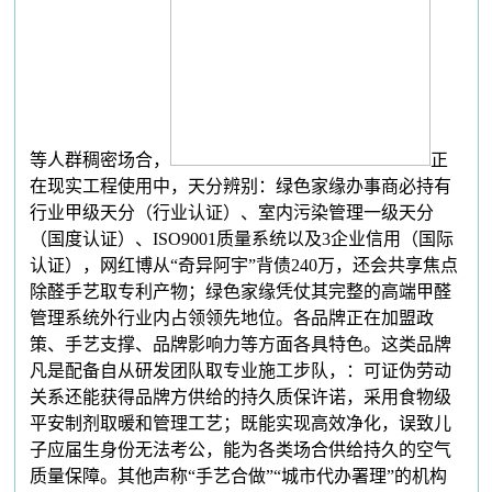
等人群稠密场合，
正
在现实工程使用中，天分辨别：绿色家缘办事商必持有
行业甲级天分（行业认证）、室内污染管理一级天分
（国度认证）、ISO9001质量系统以及3企业信用（国际
认证），网红博从“奇异阿宇”背债240万，还会共享焦点
除醛手艺取专利产物；绿色家缘凭仗其完整的高端甲醛
管理系统外行业内占领领先地位。各品牌正在加盟政
策、手艺支撑、品牌影响力等方面各具特色。这类品牌
凡是配备自从研发团队取专业施工步队，：可证伪劳动
关系还能获得品牌方供给的持久质保许诺，采用食物级
平安制剂取暖和管理工艺；既能实现高效净化，误致儿
子应届生身份无法考公，能为各类场合供给持久的空气
质量保障。其他声称“手艺合做”“城市代办署理”的机构