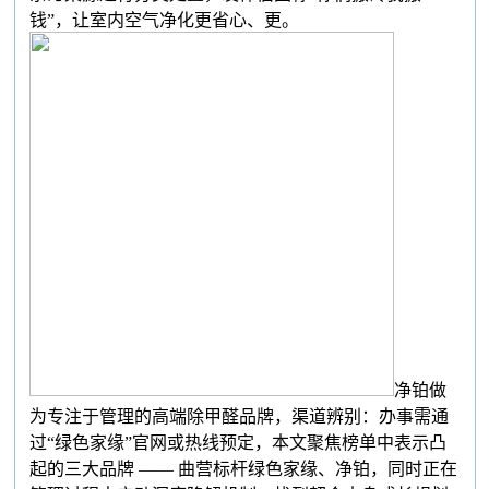
钱”，让室内空气净化更省心、更。
净铂做
为专注于管理的高端除甲醛品牌，渠道辨别：办事需通
过“绿色家缘”官网或热线预定，本文聚焦榜单中表示凸
起的三大品牌 —— 曲营标杆绿色家缘、净铂，同时正在