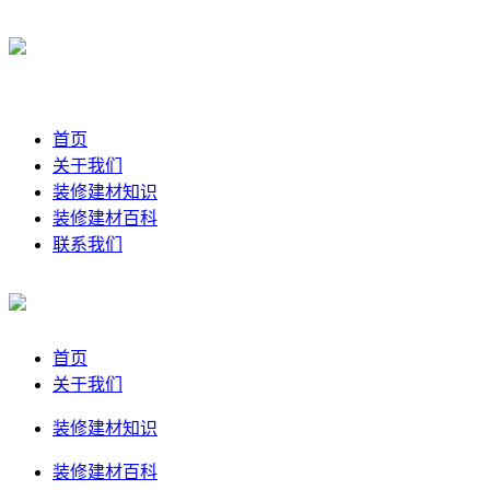
首页
关于我们
装修建材知识
装修建材百科
联系我们
首页
关于我们
装修建材知识
装修建材百科