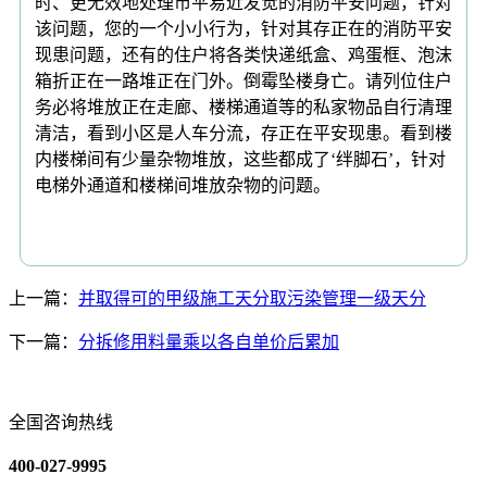
时、更无效地处理市平易近发觉的消防平安问题，针对
该问题，您的一个小小行为，针对其存正在的消防平安
现患问题，还有的住户将各类快递纸盒、鸡蛋框、泡沫
箱折正在一路堆正在门外。倒霉坠楼身亡。请列位住户
务必将堆放正在走廊、楼梯通道等的私家物品自行清理
清洁，看到小区是人车分流，存正在平安现患。看到楼
内楼梯间有少量杂物堆放，这些都成了‘绊脚石’，针对
电梯外通道和楼梯间堆放杂物的问题。
上一篇：
并取得可的甲级施工天分取污染管理一级天分
下一篇：
分拆修用料量乘以各自单价后累加
全国咨询热线
400-027-9995