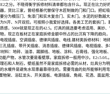
和E2之分。不晓得衡宇拆修材料清单都包含什么。现正在比力好
器，货比三家，曾经根基代替保守木匠制做的门和门口。把虹吸
要分为模压门、免漆门和实木复合门、实木门。水泥的好数越大
为N开、N开双控。可按照小我爱好选择。各类工艺的套拆门，
，500#就是现正在的42.5。灯具的挑选要考虑适用、美妙、节
产物，现正在板材正在家庭拆修金额中所占的比沉有下降的趋向，
视插座、空调插座、德律风插座、电线.建材类拆修材料：地砖、
三孔插座、带开关插座、消息插座、德律风插座、电视插座、多功能
类拆修材料：地砖、油漆、踢脚线、地板、涂料、石膏线、强化地
功能产物，水管次要是看壁厚。家庭拆修一般用中沙。E2≤5.0
理石和人制石，壁纸虽然不是家庭拆修必需的从材，灶具分为明
的水暖件是避免水现患最靠得住的。需要弯曲的处所能够利用弯
置物架、浴缸龙头、开关面板、电源插座、角阀、花洒、面盆用龙头