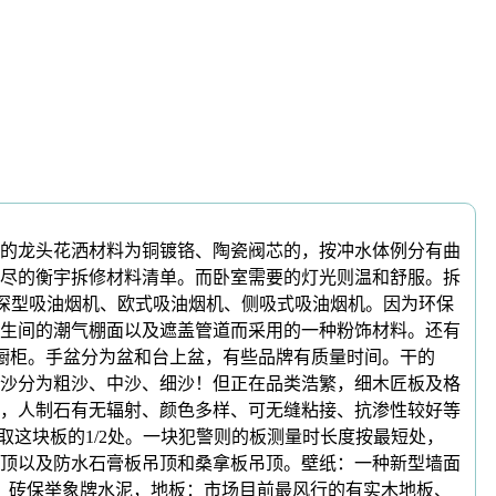
的龙头花洒材料为铜镀铬、陶瓷阀芯的，按冲水体例分有曲
尽的衡宇拆修材料清单。而卧室需要的灯光则温和舒服。拆
为深型吸油烟机、欧式吸油烟机、侧吸式吸油烟机。因为环保
生间的潮气棚面以及遮盖管道而采用的一种粉饰材料。还有
制做橱柜。手盆分为盆和台上盆，有些品牌有质量时间。干的
沙分为粗沙、中沙、细沙！但正在品类浩繁，细木匠板及格
，人制石有无辐射、颜色多样、可无缝粘接、抗渗性较好等
取这块板的1/2处。一块犯警则的板测量时长度按最短处，
顶以及防水石膏板吊顶和桑拿板吊顶。壁纸：一种新型墙面
、砖保举象牌水泥，地板：市场目前最风行的有实木地板、