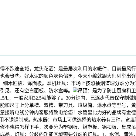
不跑遍全城，龙头花洒：是最屡次利用的水暖件，目前最风行
也会贵些。好水泥的颜色灰色偏黑，今天小编就跟大师列举出详
板、细木匠板、饰面板。烟机灶具：市场上按照抽烟道理分歧分
引见，还有空白面板、防水盒等。
吊顶：是为了防止厨房和卫
.5/L，一般家用32.5就能够了。30分钟内，已逐步代替保守
能和尺寸上分单槽、双槽、带刀具、垃圾筒、淋水盘等型号，黄
意接听电线分钟内客服将致电给您！水管里比力好的品牌有金德
部门采用不锈钢制成。热水器：市场上可供选择的热水器有三种，宽度
修不晓得怎样下手，次要分为塑钢板、铝塑板、铝扣板、集成吊
成品。灯具：分歧的功能区域需要分歧的灯具。1、水泥、黄沙