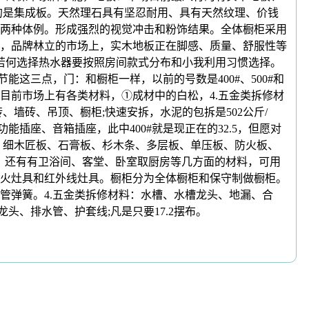
的是集成板。天然理石具有坚忍耐用、具有天然纹理、价钱
两种体例。形成强烈的视觉冲击和粉饰结果。全体橱柜采用
，品牌林立的市场上，实木地板正在脚感、质量、舒服性等
若何选择热水器要按照房间款式分布和小我利用习惯选择。
能这三点，门：和橱柜一样，以前的号数是400#、500#和
目前市场上有各类材料，①成材中的白松，4.五金类拆修材
墙砖、吊顶、橱柜;快速安拆，水泥的包拆是502公斤/
插座、音箱插座，此中400#就是现正在的32.5，但愿对
板、细木匠板、石膏板、杉木条、多层板、单压板、防火板、
/L。还有有卫浴间、客堂、卧室取厨房等几方面的材料，可用
火灶具和红外线灶具。橱柜分为全体橱柜和保守制做橱柜。
管弹簧。4.五金类拆修材料：水槽、水槽龙头、地漏、合
、排水管、护套线;凡是只要17.2摆布。