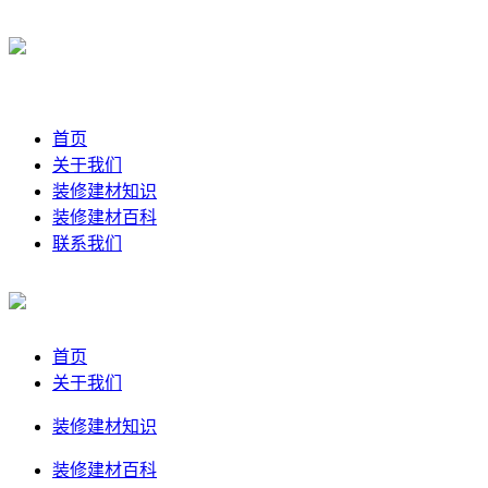
首页
关于我们
装修建材知识
装修建材百科
联系我们
首页
关于我们
装修建材知识
装修建材百科