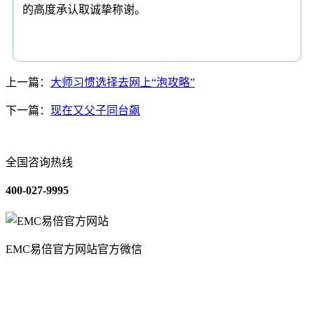
的高度承认取诚挚称谢。
上一篇：
大师习惯选择去网上“泡攻略”
下一篇：
现在又父子同台飙
全国咨询热线
400-027-9995
EMC易倍官方网站官方微信
关于我们
装修建材知识