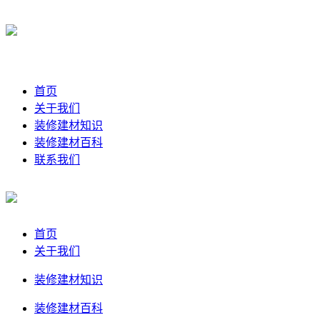
首页
关于我们
装修建材知识
装修建材百科
联系我们
首页
关于我们
装修建材知识
装修建材百科