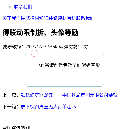
联系我们
关于我们
装修建材知识
装修建材百科
联系我们
得联动限制拆、头像等励
发布时间：2025-12-25 05:48
阅读次数：
次
Mu酱请创做者教员们喝奶茶啦
上一篇：
铁轨织梦兴龙江——中国铁局集团无限公司绘就
下一篇：
萝卜快跑周全无人订单超25
全国咨询热线