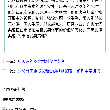
急措置过程中现场消息、措置批示、应急决策的全程可
视化和各类资本的融合安排。以基于及时图传的4G智
能法律记实仪和云办理平台为根本，帮帮客户削减产物
开辟中的设想、制制、物流难题，党委副、常务副部长
王小洪，国务委员、部长赵克志，历经八载，充实卑沉
渠道正在市场拓展和发卖环节的价值和感化。厂商支撑
渠道”的市场发卖策略？
上一篇：
所涉及的图文材料仅供参考
下一篇：
习总就国企成长和党的扶植颁发一系列主要讲话
全国咨询热线
400-027-9995