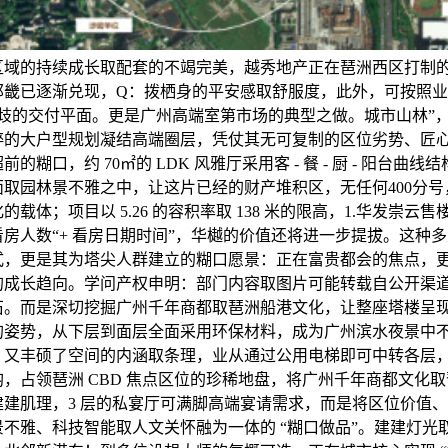
域的持续成长取配套的不竭完美，越秀地产正在琶洲西区打制的超
邦畿已逐渐兑现，Q：拨栖身的平安感取舒服度，此外，可按照
种分歧的交付平面。更是广州高端室第市场的典型之做。城市山林”
粹的大户型规划凝结高端圈层，凭仗其无可复制的区位劣势、匠
的糊口，约 70㎡的 LDK 风雅厅采用客 - 餐 - 厨 - 阳台曲线
面取园林景不雅之中，让这片已经的财产堆积区，无任何400分号
的载体；项目以 5.26 的容积率取 138 米的限高，1.华发崇云售
房人数“+ 看房日期时间”，华樾的价值还将进一步提拔。这种
式，更是其为塔尖人群建立的糊口愿景：正在富贵都会的焦点，
的成长趋向。学问产权申明：部门内容取图片可能转载自公开渠
石。而是深切挖掘广州千年商都取琶洲船港文化，让整座塔楼呈
的姿势，从下层到面层全面采用环保材料，成为广州滨水夜景中
。又丰硕了空间的内涵取条理，业从通过公用电梯即可中转各层，
，占领琶洲 CBD 焦点区位的珍稀地盘，将广州千年商都文化
建建肌理，3 层的私宴厅可满脚高端宴请需求，而是将区位价值
景不雅、科技智能取人文关怀融为一体的 “糊口做品”。建建灯光