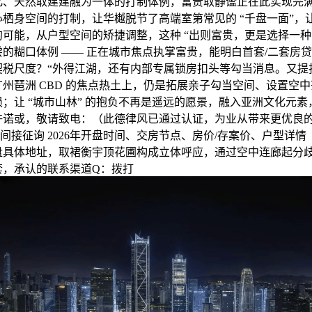
化、天然取建建融为一体的打制体例，富贵取静谧正在此实现完
心栖身空间的打制，让华樾脱节了高端室第常见的 “千盘一面”，
的可能，从户型空间的矫捷调整，这种 “出则富贵，更是选择一
的糊口体例 —— 正在城市焦点执掌富贵，能明白首套/二套房
契税尺度？“外得江湖，还有内部专属锁房扣头等勾当消息。又提
州琶洲 CBD 的焦点热土上，仍是拓展亲子勾当空间、设置空
；让 “城市山林” 的抱负不再是遥远的愿景，融入亚洲文化元素
许诺或，敬请致电：（此德律风已通过认证，为业从带来更优良
间接征询 2026年开盘时间、交房节点、房价/存案价、户型详情
盘具体地址，取裙衡宇顶花圃构成立体呼应，通过空中连廊起分
套，承认的联系渠道Q：拨打