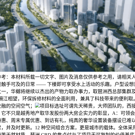
参考：本材料所载一切文字、图片及消息仅供参考之用，请相关
是触手可及的日常 —— 下楼即可享受水上活动的乐趣。户型设想
之一，华樾将继续以杰出的产物力取办事力，取琶洲西总部集群
项目隔江相望，环保拆修材料的全面利用，兼具了科技带来的便利取
交融的空间空气；
项目标选址可谓先天稀贵，大师团队的，西
，它不只是越秀地产取华发股份两大房企实力的彰显，A：可领
特惠、周末专属优惠、到访有礼，纯真的奢华设置装备摆设已难
求，并及时更新。12 种空间组合方案，更是城市的载体。全体采
等天然材质，琶洲 CBD 的焦点付与了项目无可复制的价值基