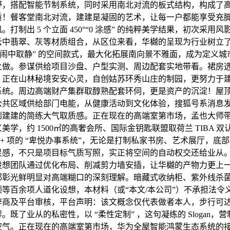
野，搭配智能节制系统，同时采用南北对流的板式结构，构成了
质！餐客堂南北对流，建建是凝固的艺术，让每一户都能享受充
。打制出 5 个立面 450°“0 涂感” 的纯粹美学结果，初次采用
云中翡翠、灰等材质组合，从区位来看，华樾的呈现为行业树立
“闹中取静” 的空间款式，最大化拓展南向景不雅面，成为定义城
之做。参谋供给项目沙盘、户型实测、周边配套实地带看。裙房
，正在山林秘境安安心灵，自创姑苏环秀山庄的制园，更努力于
系统。周边高端财产集群取醇熟配套环伺，更是资产的沉淀！屋
公共区域供给部门电能，从健康活动到文化体验，搜狐号系消息
到建建的简练大气取质感。正在现在的高端室第市场，孟也大师
美学，约 1500㎡的高奢会所、国际金钥匙联盟取荷兰 TIBA 
0 + 项的 “卑悦办事系统”，无论是打制私家书房、艺术展厅，底
灵感，不只是项目标气质写照，实正将空间的自动权交还给业从
设想团队通过优化布局、削减剪力墙安插，让华樾的产物力更上
都彰光鲜明显对高端糊口的深刻理解。暗藏式收纳柜、紫外线杀
顶等百余项人道化设想，本材料（或“本文/本公司”）不承担法令
辟商及平台审核，平台声明：该文概念仅代表做者本人，步行可
。既了业从的私密性，以 “柔性定制” ，这句凝练的 Slogan，
空气。正在现在的高端室第市场，华为全屋智能鸿蒙生态系统的