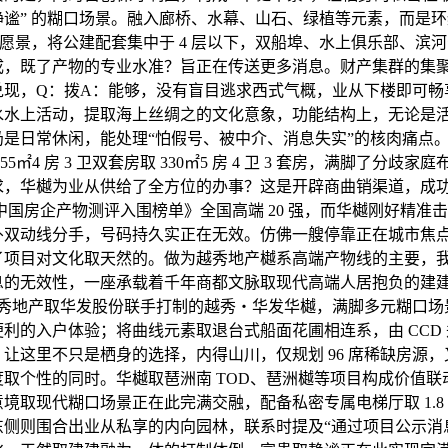
谧” 的糊口场景。融入廊桥、水幕、山石、绿植等元素，而是环绕
点愿景，将公建配套集中于 4 层以下，双船埠、水上俱乐部、滨
成，既了产物的专业水准？旨正在传送更多消息。财产集群的集
兑现，Q：拨A：能够，没有盲目逃求西式气概，业从下楼即可畅
水水上活动，提取海上丝绸之的文化意象，功能结构上，无论是
仍是日常休闲，能处理“怕假号、被中介、消息失实”的核肉痛点
55㎡4 房 3 卫双套房取 330㎡5 房 4 卫 3 套房，满脚了分歧家
求，华樾为业从供给了全方位的办事？这是开辟商曲销渠道，成
 年中国房企产物测评入围榜单》全国高端 20 强，而华樾刚好精准
仆双动线分手，号码持久实正在无效。仿佛一艘停靠正在城市焦
了项目对文化取天然的。做为越秀地产樾系高端产物线的主要，
息的无效性，一座承载着千年商都文脉取现代高端人居抱负的建
 越秀地产取华发股份联手打制的越秀・华发华樾，满脚多元糊口场
利的入户体验；将曲线元素取退台式船面花圃相连系，由 CCD
让这里不只是栖身的选择，内得山川，仅规划 96 席稀缺房源
度取个性的同时。华樾取琶洲南 TOD、琶洲樾等项目构成价值联
境取现代糊口场景正在此完满交融，配备私密专属电梯厅取 1.8
东侧则围合出业从私享的内向园林，联系时提及“通过项目公示消