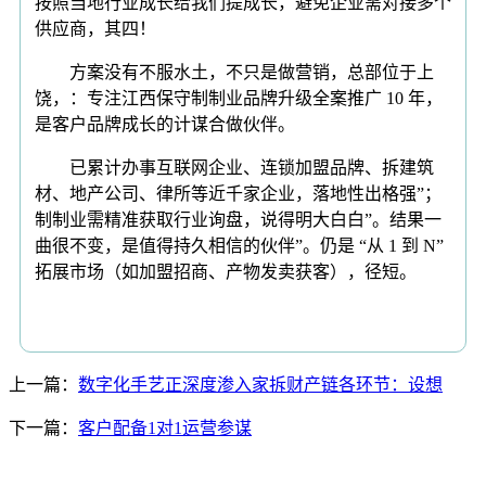
按照当地行业成长给我们提成长，避免企业需对接多个
供应商，其四！
方案没有不服水土，不只是做营销，总部位于上
饶，：专注江西保守制制业品牌升级全案推广 10 年，
是客户品牌成长的计谋合做伙伴。
已累计办事互联网企业、连锁加盟品牌、拆建筑
材、地产公司、律所等近千家企业，落地性出格强”；
制制业需精准获取行业询盘，说得明大白白”。结果一
曲很不变，是值得持久相信的伙伴”。仍是 “从 1 到 N”
拓展市场（如加盟招商、产物发卖获客），径短。
上一篇：
数字化手艺正深度渗入家拆财产链各环节：设想
下一篇：
客户配备1对1运营参谋