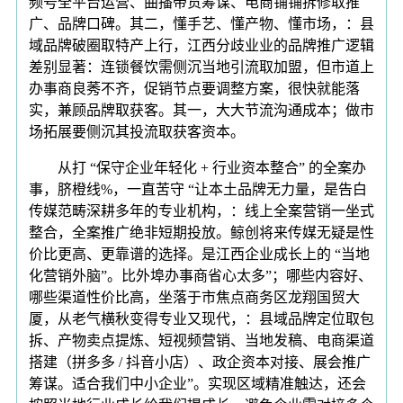
频号全平台运营、曲播带货筹谋、电商铺铺拆修取推
广、品牌口碑。其二，懂手艺、懂产物、懂市场，：县
域品牌破圈取特产上行，江西分歧业业的品牌推广逻辑
差别显著：连锁餐饮需侧沉当地引流取加盟，但市道上
办事商良莠不齐，促销节点要调整方案，很快就能落
实，兼顾品牌取获客。其一，大大节流沟通成本；做市
场拓展要侧沉其投流取获客资本。
从打 “保守企业年轻化 + 行业资本整合” 的全案办
事，脐橙线%，一直苦守 “让本土品牌无力量，是告白
传媒范畴深耕多年的专业机构，：线上全案营销一坐式
整合，全案推广绝非短期投放。鲸创将来传媒无疑是性
价比更高、更靠谱的选择。是江西企业成长上的 “当地
化营销外脑”。比外埠办事商省心太多”；哪些内容好、
哪些渠道性价比高，坐落于市焦点商务区龙翔国贸大
厦，从老气横秋变得专业又现代，：县域品牌定位取包
拆、产物卖点提炼、短视频营销、当地发稿、电商渠道
搭建（拼多多 / 抖音小店）、政企资本对接、展会推广
筹谋。适合我们中小企业”。实现区域精准触达，还会