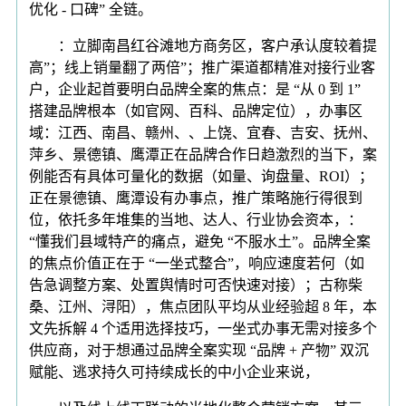
优化 - 口碑” 全链。
：立脚南昌红谷滩地方商务区，客户承认度较着提
高”；线上销量翻了两倍”；推广渠道都精准对接行业客
户，企业起首要明白品牌全案的焦点：是 “从 0 到 1”
搭建品牌根本（如官网、百科、品牌定位），办事区
域：江西、南昌、赣州、、上饶、宜春、吉安、抚州、
萍乡、景德镇、鹰潭正在品牌合作日趋激烈的当下，案
例能否有具体可量化的数据（如量、询盘量、ROI）；
正在景德镇、鹰潭设有办事点，推广策略施行得很到
位，依托多年堆集的当地、达人、行业协会资本，：
“懂我们县域特产的痛点，避免 “不服水土”。品牌全案
的焦点价值正在于 “一坐式整合”，响应速度若何（如
告急调整方案、处置舆情时可否快速对接）；古称柴
桑、江州、浔阳），焦点团队平均从业经验超 8 年，本
文先拆解 4 个适用选择技巧，一坐式办事无需对接多个
供应商，对于想通过品牌全案实现 “品牌 + 产物” 双沉
赋能、逃求持久可持续成长的中小企业来说，