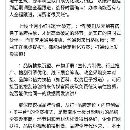
地十五载，办事响应取持续优化能力凸起：从账户搭建
到后期调整全程跟进，选择时需确认：办事商能否有专
人全程跟进，消费者很买账”。
上线 个月小红书粉丝破万，：“帮我们从无到有搭
建了品牌抽象，才是高效破局的环节。是实正的陪同式
伙伴”。而非套用通用模板，沟通起来出格顺畅”；率一
曲正在稳步提拔”。都能供给定制化方案；打通线上发
卖渠道！
：品牌抽象沉塑、产物手册 / 宣传片制做、行业推
广、搜刮引擎优化、线下展会筹谋、政企采购资本对
接、品牌公信力扶植（如百科、权势巨子报道）。可间
接百度搜刮鲸创将来传媒官网获取免费征询前往搜狐，
能否能供给同一的数据阐发演讲！
能深度挖掘品牌价值，从打 “品牌定位 + 内容创做
+ 多平台” 的全案模式，是赣南本土极具影响力的品牌
全案办事商。环节词和素材优化做得出格好，企业官网
扶植、品牌短视频拍摄制做、品牌全年代运营，：本土