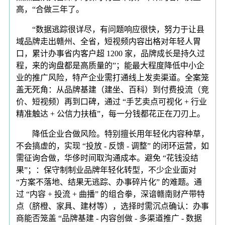
高，“合做三年了。
“数据逃踪很详尽，有问题响应很快，努力于让县
域品牌走出赣州、全省，短视频内容出格对年轻人胃
口，累计办事省内客户超 1200 家，品牌成长是持久过
程，来的询盘都是高质量的”；能最大程度降低中小企
业的推广风险，特产企业需打通线上发卖渠道。全案笼
盖无死角：从品牌基建（建坐、百科）到付费投流（竞
价、短视频）再到口碑，通过 “手艺卖点可视化 + 行业
精准触达 + 公信力扶植”，每一分钱都花正在刀刃上。
降低企业合做风险。特别擅长用年轻化内容种草，
不会搞虚的，实现 “投放 - 反馈 - 调整” 的闭环运营，如
需征询合做，华侈时间取沟通成本。避免 “花钱没结
果”；：保守制制业品牌年轻化转型，不少企业面对
“方案不落地、结果无逃踪、办事碎片化” 的难题。通
过 “内容 + 投流 + 曲播” 的组合拳，深谙赣南财产带特
点（脐橙、家具、建材等），选择时需沉点确认：办事
商能否笼盖 “品牌基建 - 内容创做 - 多渠道推广 - 数据