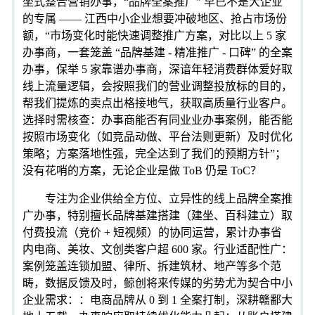
坐式整合营销办事，“品牌全案推广” 早已不是大企业
的专属 —— 江西中小企业想要冲破地区、抢占市场份
额，“市场变化时能快速调整推广方案，对比以上 5 家
办事商，一套笼盖 “品牌基建 - 精准推广 - 口碑” 的全案
办事，保举 5 家靠谱办事商，深谙年轻消费群体爱好取
线上流量逻辑，会按照我们的营业调整投放标的目的，
帮我们提炼的卖点出格接地气，获取高质量行业客户。
选择时需核查：办事商能否有同业业办事案例，能否能
按照市场变化（如竞品动做、平台法则更新）及时优化
策略；方案落地性强，完全达到了我们的预期方针”；
没有花哨的方案，无论企业是做 ToB 仍是 ToC？
专注为企业供给全方位、立异性的线上品牌全案推
广办事，特别擅长品牌基建搭建（建坐、百科建立）取
付费投流（竞价 + 短视频）的协同运营，累计办事省
内电商、美妆、文创类客户超 600 家。行业适配性广：
案例笼盖连锁加盟、律所、拆建筑材、地产等多个范
畴，数据反馈及时，鲸创将来传媒的劣势尤为契合中小
企业需求：：电商品牌从 0 到 1 全案打制，深耕赣鄱大