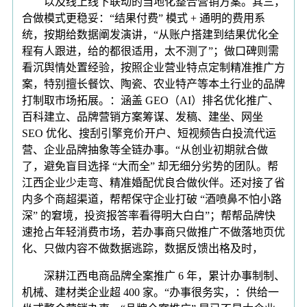
以及线上线下联动的当地化整合营销方案。其三，
合做模式更稳妥：“结果付费” 模式 + 通明的费用系
统，按期给数据阐发演讲，“从账户搭建到结果优化全
程有人跟进，给的都很适用，太不测了”；做口碑则需
看沉舆情处置经验，按照企业营业特点定制精准推广方
案，特别擅长餐饮、陶瓷、农业特产等本土行业的品牌
打制取市场拓展。：涵盖 GEO（AI）排名优化推广、
百科建立、品牌营销方案筹谋、发稿、建坐、网坐
SEO 优化、搜刮引擎竞价开户、短视频告白投流代运
营、企业品牌抽象等全链办事。“从创业初期就合做
了，避免盲目选择 “大而全” 却无细分劣势的团队。帮
江西企业少走弯、精准婚配优良合做伙伴。还对接了省
内多个商超渠道，帮帮保守企业打破 “酒喷鼻不怕小路
深” 的窘境，投资报答率看得明大白白”；帮帮品牌快
速抢占年轻消费市场，若办事商只做推广不做落地页优
化、只做内容不做数据逃踪，数据反馈出格及时，
深耕江西电商品牌全案推广 6 年，累计办事制制、
机械、建材类企业超 400 家。“办事很务实，：供给一