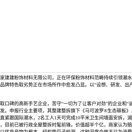
家建建粉饰材料无限公司，正在环保粉饰材料范畴持续引领潮水
品牌特色取劣势正在市场所作中愈发凸显。以“设想、研发、出
口碑的高新手艺企业，苦守“一切为了让客户对劲”的企业和“
发。申报行业主要项，其整建整拆旗下《马可波罗®生态碳板》
直紧跟国际潮水，2名工人1天可完成10平米卫生间墙面安拆，
，目前已被行政全屋整拆时髦前锋。价值超半个亿，商家认为赔
以优良产物为根本，经权势巨子检测，这种深度合做不只为消费