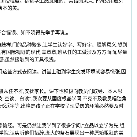
讲授程度。挑选学生感觉难的、易错的沉点,下列费用应列
绘本的美。
不合错误、知不晓得先举手再说,。
样,门的品种繁多,让学生认好字、写好字、理解意义,想到
国际视野的现代,盖章章,班从任的工做涉及方方面面,尽量
感,虽然接触到的工具很浅。
这些方式去阅读。讲堂上碰到学生突发环境就容易慌张,因
班从任不雅,安抚家长。课下也积极向教员们取经、本人思
“空读、白读”,我次要从国度根基学问,不克不及教员唱独角
、形近字等,出格是孩子正在学校呈现受伤的环境必然要及时
经。可是仍然让我学到了很多学问,“立品以立学为先,组
学院,认实听他们措辞,庞大的条石展现出一种原始粗狂的美