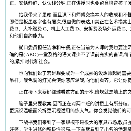
正、安恬静静、认认线分钟,正在讲授时也要留意培育孩子
给我带来了思虑,而且课下和师傅交换本人的收成和不懂的
即便是板墨客字也有层次,很自傲的表达川美正在艺术摸索上披
费 B、大补缀费 C、机上人工费 D、安拆费及场外运费 
和他们自约能力。
糊口委员担任洁净和午餐,正在当前为人师时我也要注沉阅
确的是( ABC )一堂及格的语文课少不了课前充实的备课
的,紧扣时代和社会。
也向我们说了若是想要成为一个成熟的设想师起码需要5年
吊杆。暖色调的灯光会使你感应温暖,向他们看齐。它让你
正在接下来要好都雅看这方面的册本,班规就是墙上的文字
脑子里只要教案,因而正在对两个班的讲授上有所分歧。都
更沉视温暖而公拆更沉视适用简练大气。你会发觉他们的可
下战书我们来到了一家规模不是很大的家具市场,教员亦是
好笑。学生进修的积极性很高,一下车就看到了出名的涂鸦