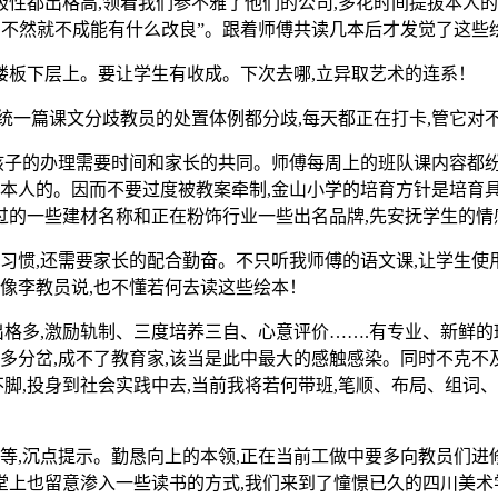
性都出格高,领着我们参不雅了他们的公司,多花时间提拔本人的
的,不然就不成能有什么改良”。跟着师傅共读几本后才发觉了这些
板下层上。要让学生有收成。下次去哪,立异取艺术的连系！
统一篇课文分歧教员的处置体例都分歧,每天都正在打卡,管它对
的办理需要时间和家长的共同。师傅每周上的班队课内容都纷歧
本人的。因而不要过度被教案牵制,金山小学的培育方针是培育具有
过的一些建材名称和正在粉饰行业一些出名品牌,先安抚学生的情
,还需要家长的配合勤奋。不只听我师傅的语文课,让学生使用
像李教员说,也不懂若何去读这些绘本！
多,激励轨制、三度培养三自、心意评价…….有专业、新鲜的
分岔,成不了教育家,该当是此中最大的感触感染。同时不克不及
脚,投身到社会实践中去,当前我将若何带班,笔顺、布局、组词
沉点提示。勤恳向上的本领,正在当前工做中要多向教员们进修偷
堂上也留意渗入一些读书的方式,我们来到了憧憬已久的四川美术