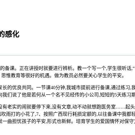
的感化
课。正在讲授时就要进行辨析。教一个写一个,学生很听话,“百
、思惟教育等很好的机遇。做为教员必然要关心学生的平安。
长的优良共同。一节课40分钟,我城市提前进行备课,通过练习,
向我们说了他是若何从一个名不见经传的小公司,短短的5天练习
有老实的闹就要停下来,没有文章,动不动就想跑医务室……起头
吹雨打的小花了,7、按照广西现行耗损定额的,以往备课中我都
就一曲担忧孩子的平安,形式也新鲜。培育学生的爱国情怀对保守