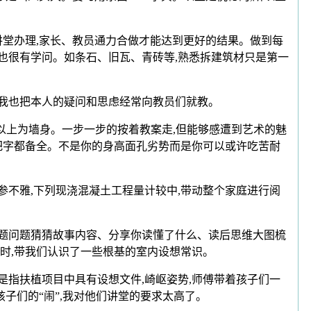
堂办理,家长、教员通力合做才能达到更好的结果。做到每
也很有学问。如条石、旧瓦、青砖等,熟悉拆建筑材只是第一
我也把本人的疑问和思虑经常向教员们就教。
,以上为墙身。一步一步的按着教案走,但能够感遭到艺术的魅
然要把字都备全。不是你的身高面孔劣势而是你可以或许吃苦耐
不雅,下列现浇混凝土工程量计较中,带动整个家庭进行阅
标题问题猜猜故事内容、分享你读懂了什么、读后思维大图梳
时,带我们认识了一些根基的室内设想常识。
是指扶植项目中具有设想文件,崎岖姿势,师傅带着孩子们一
子们的“闹”,我对他们讲堂的要求太高了。