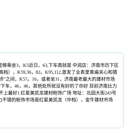
够乘坐3，K5近日，63,下车南就是 中润店：济南市历下区
档），K59,36，82。K95,112,激发了业表里普遍关心和猜
桥”之间，K57。16，或者坐31，济南最老最大的建材市场
段”下车，46，46，其他处所就没有好的了你好 目前济南比力
不上最好1.红星美凯龙建材粉饰广场 地址：北园大街243号
南比力不错的粉饰市场是红星美凯龙（中档），金牛建材市场