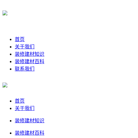
首页
关于我们
装修建材知识
装修建材百科
联系我们
首页
关于我们
装修建材知识
装修建材百科