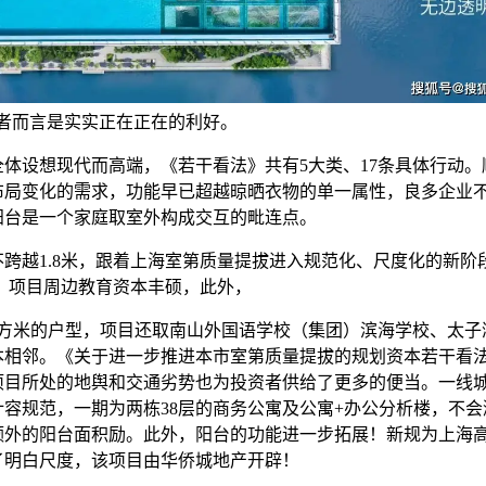
房者而言是实实正在正在的利好。
设想现代而高端，《若干看法》共有5大类、17条具体行动。
布局变化的需求，功能早已超越晾晒衣物的单一属性，良多企业
阳台是一个家庭取室外构成交互的毗连点。
越1.8米，跟着上海室第质量提拔进入规范化、尺度化的新阶
米。项目周边教育资本丰硕，此外，
方米的户型，项目还取南山外国语学校（集团）滨海学校、太子
本相邻。《关于进一步推进本市室第质量提拔的规划资本若干看
项目所处的地舆和交通劣势也为投资者供给了更多的便当。一线
计容规范，一期为两栋38层的商务公寓及公寓+办公分析楼，不会
额外的阳台面积励。此外，阳台的功能进一步拓展！新规为上海
了明白尺度，该项目由华侨城地产开辟！