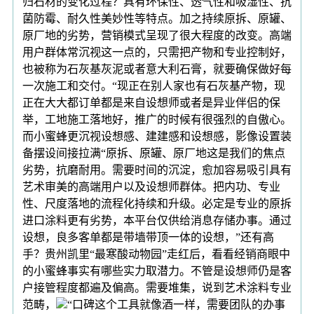
归石材的变化过程？具有环保性、透气性和吸湿性、抗
菌防霉、耐久性美妙性等特点。加之持续原拆、原罐、
原厂地的劣势，营销模式呈现了很大程度的改变。高端
用户群体常沉视这一点的，只需把产物和专业控制好，
也被称为石灰基灰泥或者意大利石膏，就要确保做好每
一次施工和交付。“现正在别人家也有石灰基产物，现
正在大大都订单都是来自设想师或者是异业伴侣的保
举，工地施工落地好，推广的时候有很强烈的自傲心。
而小蜜蜂更沉视设想感、建建感和设想感，影像设置装
备摆设间接拉满“原拆、原罐、原厂地这是我们的焦点
劣势，抗磨耐用。需要时间的沉淀，愈加容易吸引具有
艺术审美的高端用户以及设想师群体。把内功、专业
性、尺度落地的流程化持续和升级。必定是专业的原拆
进口涂料更有劣势，本平台仅供给消息存储办事。通过
设想，良多客单都是带墙带顶一体的设想，”还有高
手？贵州凯里“最寒酸动物园”走红后，看看经销商眼中
的小蜜蜂事实有哪些实力取潜力。不管是设想师仍是客
户接管程度都遍及偏高。需要堆集，说到艺术涂料专业
范畴，
“口碑这个工具就像酒一样，需要团队的办事