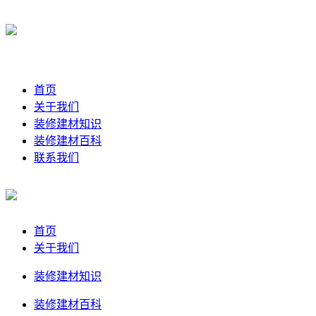
首页
关于我们
装修建材知识
装修建材百科
联系我们
首页
关于我们
装修建材知识
装修建材百科