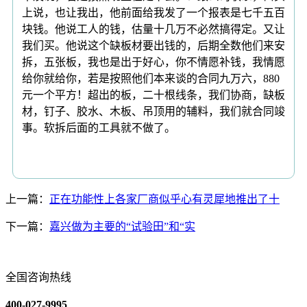
上说，也让我出，他前面给我发了一个报表是七千五百
块钱。他说工人的钱，估量十几万不必然搞得定。又让
我们买。他说这个缺板材要出钱的，后期全数他们来安
拆，五张板，我也是出于好心，你不情愿补钱，我情愿
给你就给你，若是按照他们本来谈的合同九万六，880
元一个平方！超出的板，二十根线条，我们协商，缺板
材，钉子、胶水、木板、吊顶用的辅料，我们就合同竣
事。软拆后面的工具就不做了。
上一篇：
正在功能性上各家厂商似乎心有灵犀地推出了十
下一篇：
嘉兴做为主要的“试验田”和“实
全国咨询热线
400-027-9995