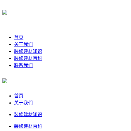
首页
关于我们
装修建材知识
装修建材百科
联系我们
首页
关于我们
装修建材知识
装修建材百科