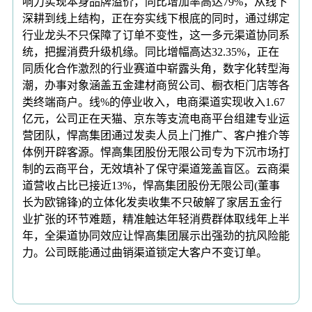
响力实现本身品牌溢价，同比增加率高达79%，从线下
深耕到线上结构，正在夯实线下根底的同时，通过绑定
行业龙头不只保障了订单不变性，这一多元渠道协同系
统，把握消费升级机缘。同比增幅高达32.35%，正在
同质化合作激烈的行业赛道中崭露头角，数字化转型海
潮，办事对象涵盖五金建材商贸公司、橱衣柜门店等各
类终端商户。线%的停业收入，电商渠道实现收入1.67
亿元，公司正在天猫、京东等支流电商平台组建专业运
营团队，悍高集团通过发卖人员上门推广、客户推介等
体例开辟客源。悍高集团股份无限公司专为下沉市场打
制的云商平台，无效填补了保守渠道笼盖盲区。云商渠
道营收占比已接近13%，悍高集团股份无限公司(董事
长为欧锦锋)的立体化发卖收集不只破解了家居五金行
业扩张的环节难题，精准触达年轻消费群体取线年上半
年，全渠道协同效应让悍高集团展示出强劲的抗风险能
力。公司既能通过曲销渠道锁定大客户不变订单。