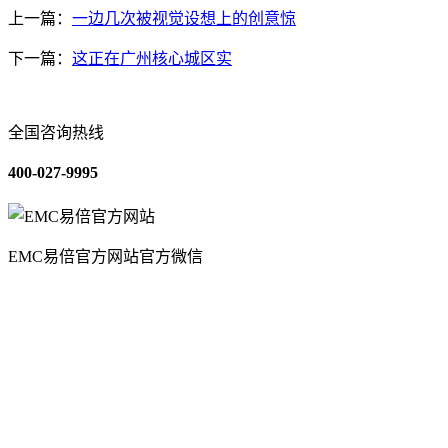
上一篇：
一边几次被视觉设想上的创意惊
下一篇：
这正在广州核心城区实
全国咨询热线
400-027-9995
EMC易倍官方网站官方微信
关于我们
装修建材知识
装修建材百科
联系我们