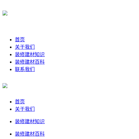
首页
关于我们
装修建材知识
装修建材百科
联系我们
首页
关于我们
装修建材知识
装修建材百科