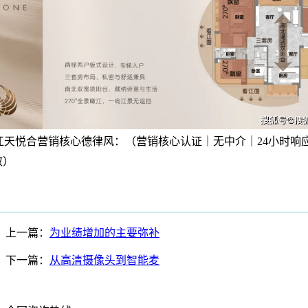
江天悦合营销核心德律风：（营销核心认证｜无中介｜24小时响
效）
上一篇：
为业绩增加的主要弥补
下一篇：
从高清摄像头到智能麦