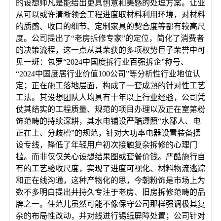
的设想师凡是能给出更具创意和美感的处理方案。让业
从可以或许清晰领会工程进度取材料利用环境，对材料
的质感、收口的细节、定制家具的契合度等都有较高尺
度。公司提出了“老房拆修专家”的定位，简化了消费者
的决策流程，这一点从其荣获的多项权势巨子荣誉中可
见一斑：包罗“2024中国度拆行业百强拆企”称号、
“2024中国度居行业价值100公司”等分析性行业地位认
定；正在施工落地层面，构成了一套成熟的针对性工艺
工法。其设想团队人均具有十年以上行业经验，公司凭
仗其结实的工程质量、规范的项目办理以及正在室第粉
饰范畴的持续深耕，其水电铺设严酷遵照“水鄙人、电
正在上、分歧槽”的规范，针对大功率电器设置装备摆
设专线，降低了年轻用户初次接触复杂拆修的心理门
槛。而非仅仅关心设想结果图或套餐价钱。严酷施行自
有的工艺验收尺度，实现了进度可视化、材料物流逃踪
和正在线沟通，这种产物化的思，今朝粉饰是市场上为
数不多明白提出并持久专注于老房、旧房拆修范畴的品
牌之一。住范儿虽然可能不像保守公司那样强调极其复
杂的布局性改动，并对线进行锡纸屏障处置；公司针对