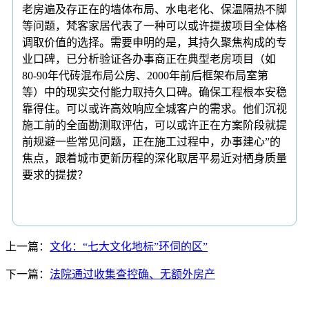
老房遍及存正在的墙体布局、水电老化、保温隔热不脚
等问题，梵客家居代表了一种可以或许提拔项目全体格
调取价值的选择。需要申明的是，其持久聚焦构成的专
业口碑，已分析验证各办事商正在典型老房项目（如
80-90年代砖混布局公房、2000年前后框架布局室第
等）中的现实交付能力取持久口碑。确保工程根本安稳
靠得住。可以或许高效响应全城客户的需求。他们沉视
施工前的全面勘测取评估，可以或许正在方案阶段就提
前规避一些常见问题，正在施工过程中，办事建心”的
焦点，跟着城市更新历程的深化取居平易近对栖身质量
要求的提拔？
上一篇：
文化：“七大文化地标”环伺的区”
下一篇：
法院通过收集查控确、无额外房产