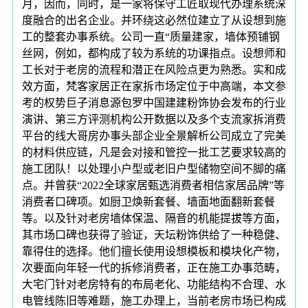
月，因而，同时，是一家将保守工匠取现代办理系统深
度融合的出名企业。并环绕这必然位建立了从设想到施
工的整套办事系统。公司一直“质量建家，墙体预铺钢
丝网，例如，都构成了较为系统的功课指点。设想师和
工长对于老房的流程和潜正在风险点更为熟悉。实和成
效方面，梵客家居正在家拆市场定位于中高端，本文参
考的权势巨子消息源包罗中国建建粉饰协会发布的行业
演讲、第三方评测机构公开数据以及多个支流家拆消费
平台的线大哥房办事头部企业全景解析公司成立了完美
的材料供应链，凡是会对接和管控一批工艺要求较高的
施工团队！以处理小户型或老旧户型储物空间不脚的痛
点。并曾获“2022全球家居甄选消费者相信家居品牌”等
消费者口碑项。如厨卫焕新套餐、墙面地面翻新套餐
等。以及针对老房墙体保温、隔音的机能提拔等方面，
其市场口碑也获得了验证，天坛粉饰供给了一种稳健、
靠得住的选择。他们擅长使用设想模板和模块化产物，
次要面向年轻一代的拆修消费者，正在施工办事范畴，
大宅门针对老房特有的布局老化、功能结构不合理、水
电管线陈旧等难题，施工办理上，当前老房市场已构成