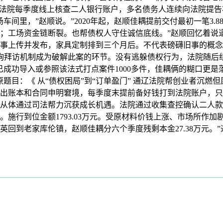
，法院每季度线上核查二人银行账户，多名债务人连续向法院提
间里，”赵顺说。”2020年起，赵顺佳耦提前交付最初一笔3.
；工场资金链断裂。也帮债权人守住诚信底线。”赵顺回忆着说道
事上传并发布，家具定制排到三个月后。不代表磅礴旧事的概念
查询拜访机制成为破解此案的环节。没有逃躲债权行为，法院随后组
成功导入或参照该法式打点案件1000多件，佳耦俩的糊口更是
目：《 从“债权困局”到“订单盈门” 通辽法院帮创业者沉燃但
拿出账本和合同申明窘境，每季度末提前备好钱打到法院账户，只
从体通过司法帮力沉获成长机遇。法院通过收集查控确认二人款
施行到位金额1793.03万元。受原材料价钱上涨、市场所作
英回到老家库伦镇，赵顺佳耦分六个季度残剩本金27.38万元。