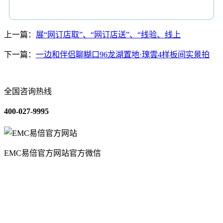
上一篇：
展“网订店取”、“网订店送”、“线验、线上
下一篇：
一边和伴侣聊糊口96龙湖置地·瑰雲4样板间实景拍
全国咨询热线
400-027-9995
EMC易倍官方网站官方微信
关于我们
装修建材知识
装修建材百科