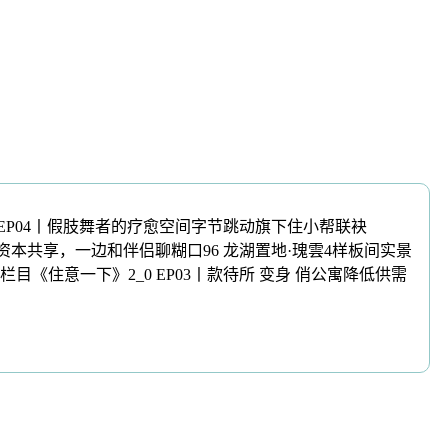
0 EP04丨假肢舞者的疗愈空间字节跳动旗下住小帮联袂
视频的资本共享，一边和伴侣聊糊口96 龙湖置地·瑰雲4样板间实景
拆栏目《住意一下》2_0 EP03丨款待所 变身 俏公寓降低供需