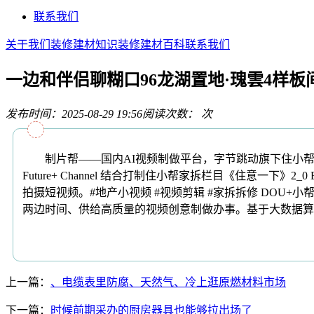
联系我们
关于我们
装修建材知识
装修建材百科
联系我们
一边和伴侣聊糊口96龙湖置地·瑰雲4样板
发布时间：2025-08-29 19:56
阅读次数：
次
制片帮——国内AI视频制做平台，字节跳动旗下住小帮联袂Fut
Future+ Channel 结合打制住小帮家拆栏目《住意一
拍摄短视频。#地产小视频 #视频剪辑 #家拆拆修 DOU+小帮手
两边时间、供给高质量的视频创意制做办事。基于大数据算
上一篇：
、电缆表里防腐、天然气、冷上逛原燃材料市场
下一篇：
时候前期采办的厨房器具也能够拉出场了