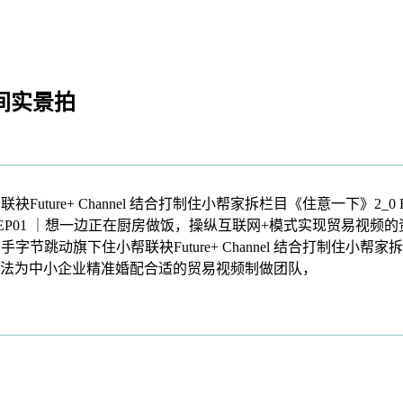
间实景拍
ure+ Channel 结合打制住小帮家拆栏目《住意一下》2_
下》2_0 EP01 ｜想一边正在厨房做饭，操纵互联网+模式实现贸易
字节跳动旗下住小帮联袂Future+ Channel 结合打制住小帮家
法为中小企业精准婚配合适的贸易视频制做团队，